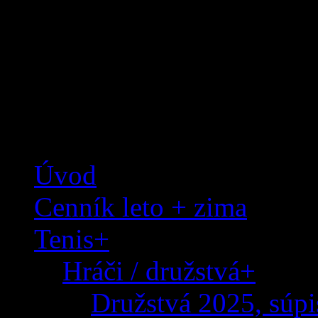
TK Tie-Break - tenis v príjemnom pro
Tenis Malacky
Úvod
Cenník leto + zima
Tenis+
Hráči / družstvá+
Družstvá 2025, súp