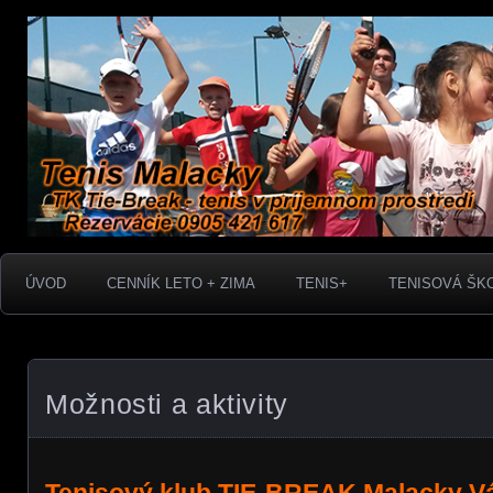
TK Tie-Break - tenis v príjemnom prostredí. Rezervácie 
Tenis Malacky
ÚVOD
CENNÍK LETO + ZIMA
TENIS+
TENISOVÁ ŠK
Možnosti a aktivity