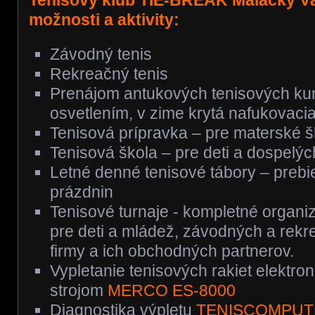
Tenisový klub TIE-BREAK Malacky V
možnosti a aktivity:
Závodný tenis
Rekreačný tenis
Prenájom antukových tenisových ku
osvetlením, v zime krytá nafukovacia
Tenisová prípravka – pre materské š
Tenisová škola – pre deti a dospelýc
Letné denné tenisové tábory – preb
prázdnin
Tenisové turnaje - kompletné organi
pre deti a mládež, závodných a rekr
firmy a ich obchodných partnerov.
Vypletanie tenisových rakiet elektro
strojom
MERCO ES-8000
Diagnostika výpletu
TENISCOMPUT