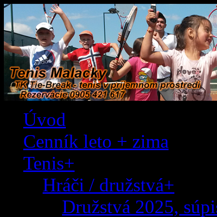
TK Tie-Break - tenis v príjemnom pro
Tenis Malacky
Úvod
Cenník leto + zima
Tenis+
Hráči / družstvá+
Družstvá 2025, súp