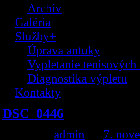
Archív
Galéria
Služby+
Úprava antuky
Vypletanie tenisových 
Diagnostika výpletu
Kontakty
DSC_0446
Posted by
admin
on
7. nov