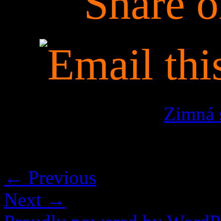
This is an image for
Zimná 
Images navigation
← Previous
Next →