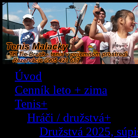
TK Tie-Break - tenis v príjemnom pro
Tenis Malacky
Úvod
Cenník leto + zima
Tenis+
Hráči / družstvá+
Družstvá 2025, súp