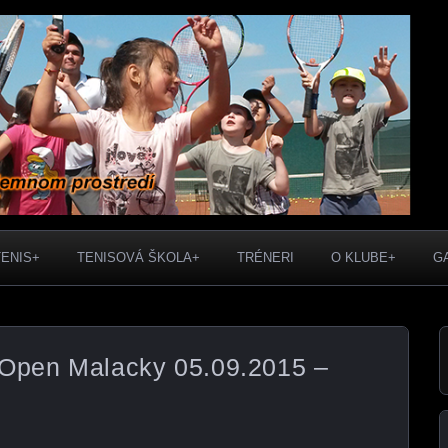
 prostredí. Rezervácie 0905 421 617
y
TENIS+
TENISOVÁ ŠKOLA+
TRÉNERI
O KLUBE+
G
 Open Malacky 05.09.2015 –