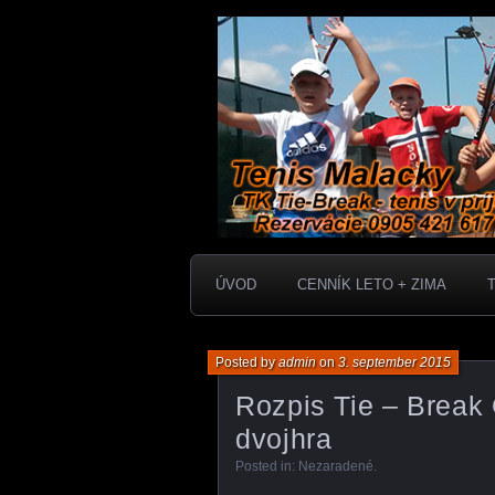
TK Tie-Break - tenis v príjemnom
Tenis Malack
ÚVOD
CENNÍK LETO + ZIMA
Posted by
admin
on
3. september 2015
Rozpis Tie – Break
dvojhra
Posted in:
Nezaradené
.