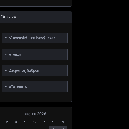
Odkazy
• 
Slovenský tenisový zväz
• 
eTenis
• 
ZašportujSiOpen
• 
ATAtennis
august 2026
P
U
S
Š
P
S
N