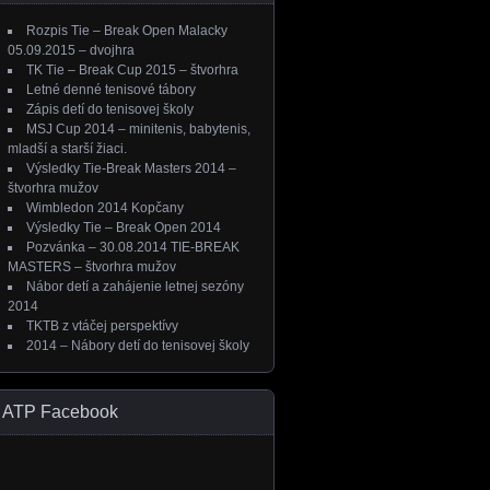
Rozpis Tie – Break Open Malacky
05.09.2015 – dvojhra
TK Tie – Break Cup 2015 – štvorhra
Letné denné tenisové tábory
Zápis detí do tenisovej školy
MSJ Cup 2014 – minitenis, babytenis,
mladší a starší žiaci.
Výsledky Tie-Break Masters 2014 –
štvorhra mužov
Wimbledon 2014 Kopčany
Výsledky Tie – Break Open 2014
Pozvánka – 30.08.2014 TIE-BREAK
MASTERS – štvorhra mužov
Nábor detí a zahájenie letnej sezóny
2014
TKTB z vtáčej perspektívy
2014 – Nábory detí do tenisovej školy
ATP Facebook